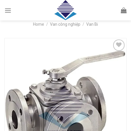
Skip
to
content
Home
/
Van công nghiệp
/
Van Bi
Add to
wishlist