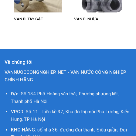
VAN BI TAY GẠT
VAN BI NHỰA
Về chúng tôi
VANNUOCCONGNGHIEP. NET - VAN NƯỚC CÔNG NGHIỆP
CHÍNH HÃNG
Đ/c:
Số 184 Phố Hoàng văn thái, Phường phương liệt,
Thành phố Hà Nội
VPGD:
Số 11 - Liền kề 37, Khu đô thị mới Phú Lương, Kiến
Hưng, TP Hà Nội
KHO HÀNG
: số nhà 36. đường đại thanh, Siêu quần, Đại