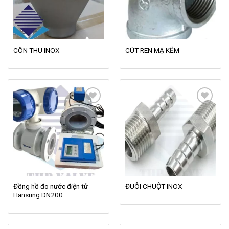
CÔN THU INOX
CÚT REN MẠ KẼM
Add to
Add to
wishlist
wishlist
Đồng hồ đo nước điện tử
ĐUÔI CHUỘT INOX
Hansung DN200