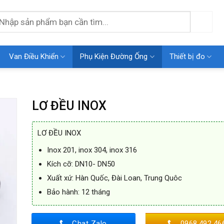
earch
r:
Van Điều Khiển
Phụ Kiện Đường Ống
Thiết bị đo
LƠ ĐỀU INOX
LƠ ĐỀU INOX
 to
Inox 201, inox 304, inox 316
list
Kích cỡ: DN10- DN50
Xuất xứ: Hàn Quốc, Đài Loan, Trung Quôc
Bảo hành: 12 tháng
Chat Zalo
0968.492.46