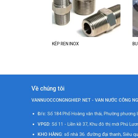
wishlist
KÉP REN INOX
BU
Về chúng tôi
VANNUOCCONGNGHIEP. NET - VAN NƯỚC CÔNG NG
Đ/c:
Số 184 Phố Hoàng văn thái, Phường phương li
VPGD:
Số 11 - Liền kề 37, Khu đô thị mới Phú Lươ
KHO HÀNG
: số nhà 36. đường đại thanh, Siêu q