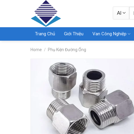
Skip
S
to
fo
content
Trang Chủ
Giới Thiệu
Van Công Nghiệp
Home
/
Phụ Kiện Đường Ống
Add
wish