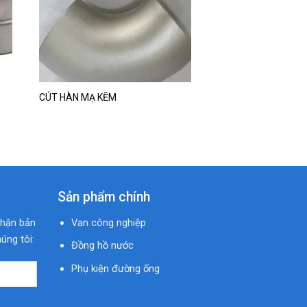
t
wishlist
CÚT HÀN MẠ KẼM
XI PHÔNG INOX
Sản phẩm chính
nhận bản
Van công nghiệp
úng tôi:
Đồng hồ nước
Phụ kiện đường ống