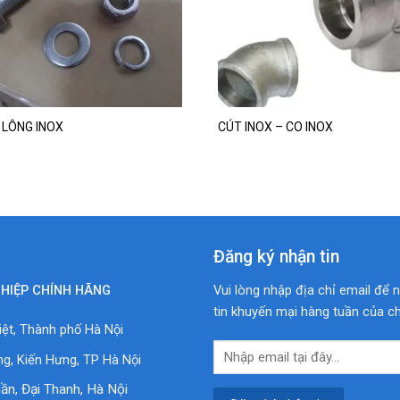
wishlist
wishlis
 LÔNG INOX
CÚT INOX – CO INOX
Đăng ký nhận tin
HIỆP CHÍNH HÃNG
Vui lòng nhập địa chỉ email để 
tin khuyến mại hàng tuần của ch
ệt, Thành phố Hà Nội
ng, Kiến Hưng, TP Hà Nội
uần, Đại Thanh, Hà Nội