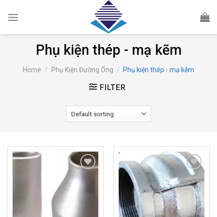
Skip
to
content
Phụ kiện thép - mạ kẽm
Home
/
Phụ Kiện Đường Ống
/
Phụ kiện thép - mạ kẽm
FILTER
Add to
Add to
wishlist
wishlist