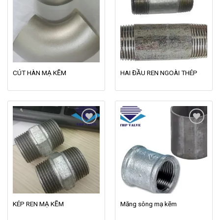
Add to
Add to
wishlist
wishlist
CÚT HÀN MẠ KẼM
HAI ĐẦU REN NGOÀI THÉP
Add to
Add to
wishlist
wishlist
KÉP REN MẠ KẼM
Măng sông mạ kẽm